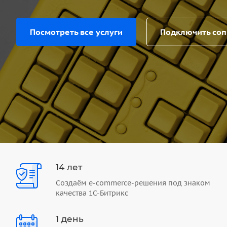
Посмотреть все услуги
Подключить со
14 лет
Создаём e-commerce-решения под знаком
качества 1С-Битрикс
1 день