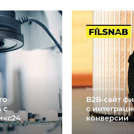
Разработка сайтов
го
B2B-сайт фи
 с
с интеграци
икс24
конверсии