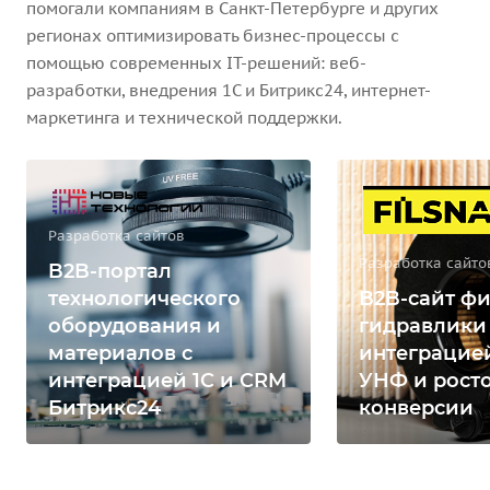
помогали компаниям в Санкт-Петербурге и других
регионах оптимизировать бизнес-процессы с
помощью современных IT-решений: веб-
разработки, внедрения 1С и Битрикс24, интернет-
маркетинга и технической поддержки.
Разработка сайтов
Разработка сайто
B2B-портал
технологического
B2B-сайт фи
оборудования и
гидравлики
материалов с
интеграцией
интеграцией 1С и CRM
УНФ и рост
Битрикс24
конверсии