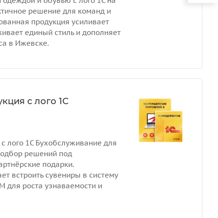
 одеждой и обувью с лого 1С на
ктичное решение для команд и
ованная продукция усиливает
живает единый стиль и дополняет
са в Ижевске.
кция с лого 1С
 с лого 1С Бухобслуживание для
подбор решений под
артнёрские подарки.
ет встроить сувениры в систему
RM для роста узнаваемости и