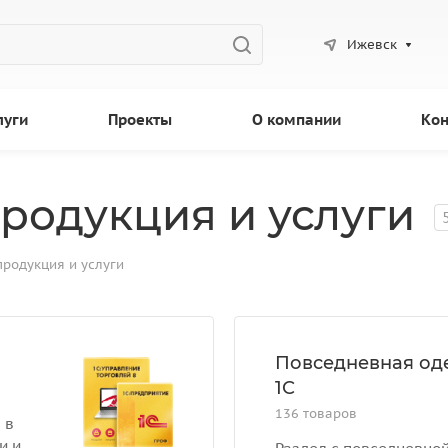
Ижевск
луги
Проекты
О компании
Кон
родукция и услуги
родукция и услуги
Повседневная оде
1С
136 товаров
 в
и и