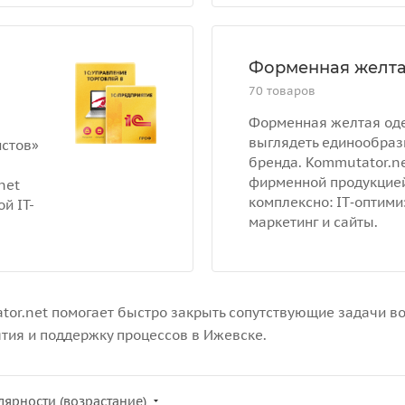
Форменная желтая
70 товаров
Форменная желтая оде
выглядеть единообраз
истов»
бренда. Kommutator.ne
фирменной продукцией
net
комплексно: IT‑оптими
й IT-
маркетинг и сайты.
tor.net помогает быстро закрыть сопутствующие задачи во
ятия и поддержку процессов в Ижевске.
лярности (возрастание)