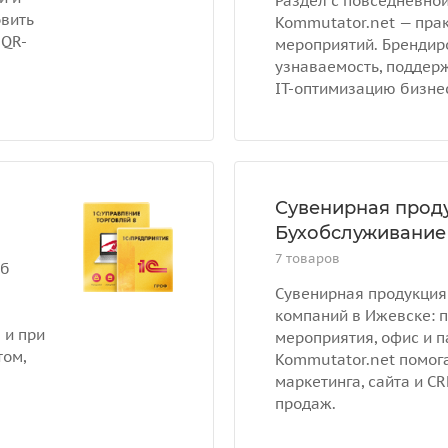
Раздел с повседневной
вить
Kommutator.net — пра
 QR-
мероприятий. Брендир
узнаваемость, поддер
IT-оптимизацию бизне
Сувенирная проду
Бухобслуживание
7 товаров
об
Сувенирная продукция
компаний в Ижевске: 
 и при
мероприятия, офис и п
том,
Kommutator.net помога
маркетинга, сайта и C
продаж.