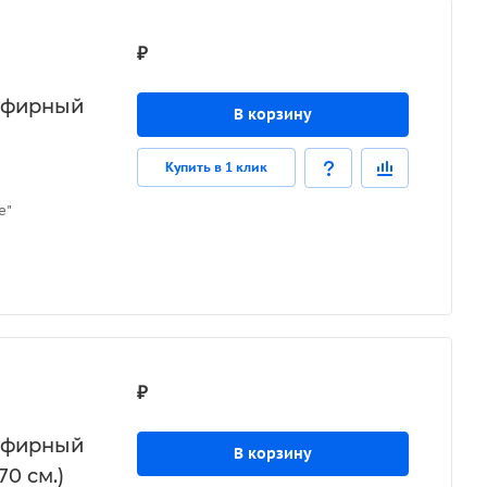
₽
иэфирный
В корзину
Купить в 1 клик
е"
₽
иэфирный
В корзину
0 см.)