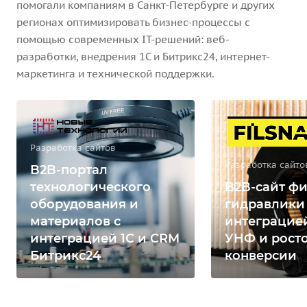
помогали компаниям в Санкт-Петербурге и других
регионах оптимизировать бизнес-процессы с
помощью современных IT-решений: веб-
разработки, внедрения 1С и Битрикс24, интернет-
маркетинга и технической поддержки.
Разработка сайтов
Разработка сайто
B2B-портал
технологического
B2B-сайт фи
оборудования и
гидравлики
материалов с
интеграцией
интеграцией 1С и CRM
УНФ и рост
Битрикс24
конверсии