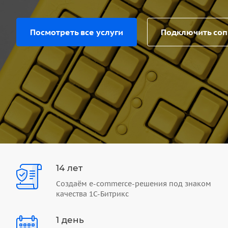
Посмотреть все услуги
Подключить со
14 лет
Создаём e-commerce-решения под знаком
качества 1С-Битрикс
1 день