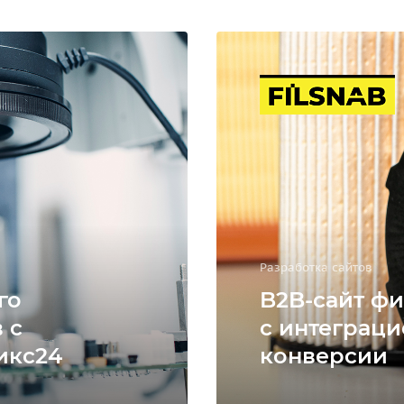
Разработка сайтов
го
B2B-сайт фи
 с
с интеграци
икс24
конверсии