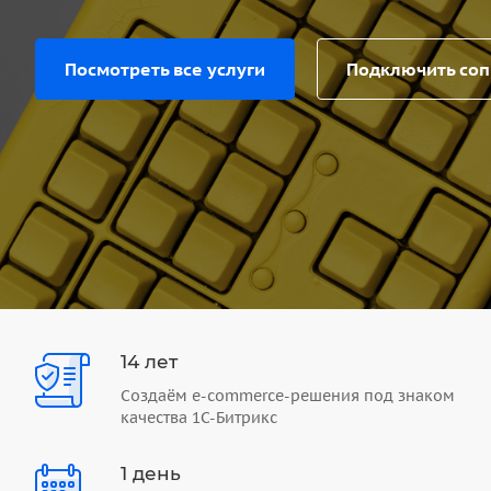
Посмотреть все услуги
Подключить со
14 лет
Создаём e-commerce-решения под знаком
качества 1С-Битрикс
1 день