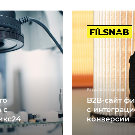
Разработка сайтов
го
B2B-сайт фи
 с
с интеграци
икс24
конверсии