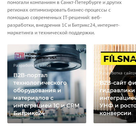
помогали компаниям в Санкт-Петербурге и других
регионах оптимизировать бизнес-процессы с
помощью современных IT-решений: веб-
разработки, внедрения 1С и Битрикс24, интернет-
маркетинга и технической поддержки.
Разработка сайтов
Разработка сайто
B2B-портал
технологического
B2B-сайт фи
оборудования и
гидравлики
материалов с
интеграцией
интеграцией 1С и CRM
УНФ и рост
Битрикс24
конверсии