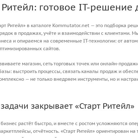
 Ритейл: готовое IT-решение
арт Ритейл» в каталоге Kommutator.net — это подборка ре
рядок в продажах, учёте и взаимодействии с клиентами. 
неса и опираемся на современные IT-технологии: от авто
оптимизированных сайтов.
звиваете магазин, сеть торговых точек или онлайн-продажи
азы: выстроить процессы, связать каналы продаж и обесп
омплексно — не только внедряем инструменты, но и настр
 задачи закрывает «Старт Ритейл»
бизнес растёт быстро, и вместе с ростом усложняются опер
маркетплейсы, отчётность. «Старт Ритейл» ориентирован на