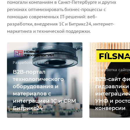
помогали компаниям в Санкт-Петербурге и других
регионах оптимизировать бизнес-процессы с
помощью современных IT-решений: веб-
разработки, внедрения 1С и Битрикс24, интернет-
маркетинга и технической поддержки.
Разработка сайтов
Разработка сайто
B2B-портал
технологического
B2B-сайт фи
оборудования и
гидравлики
материалов с
интеграцией
интеграцией 1С и CRM
УНФ и рост
Битрикс24
конверсии