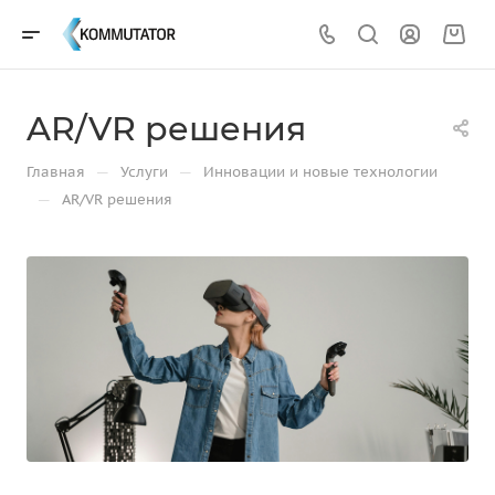
AR/VR решения
—
—
Главная
Услуги
Инновации и новые технологии
—
AR/VR решения