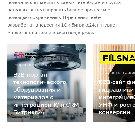
помогали компаниям в Санкт-Петербурге и других
регионах оптимизировать бизнес-процессы с
помощью современных IT-решений: веб-
разработки, внедрения 1С и Битрикс24, интернет-
маркетинга и технической поддержки.
Разработка сайтов
Разработка сайто
B2B-портал
технологического
B2B-сайт фи
оборудования и
гидравлики
материалов с
интеграцией
интеграцией 1С и CRM
УНФ и рост
Битрикс24
конверсии