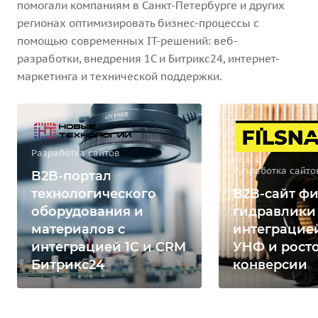
помогали компаниям в Санкт-Петербурге и других
регионах оптимизировать бизнес-процессы с
помощью современных IT-решений: веб-
разработки, внедрения 1С и Битрикс24, интернет-
маркетинга и технической поддержки.
Разработка сайтов
Разработка сайто
B2B-портал
технологического
B2B-сайт фи
оборудования и
гидравлики
материалов с
интеграцией
интеграцией 1С и CRM
УНФ и рост
Битрикс24
конверсии