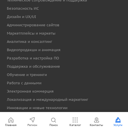
Техническое сопровождение и поддержка
Безопасность ИС
Дизайн и UX/UI
Администрирование сайтов
Маркетплейсы и маркеты
Аналитика и консалтинг
Видеопродакшн и анимация
Разработка и настройка ПО
Поддержка и обслуживание
Обучение и тренинги
Работа с данными
Электронная коммерция
Локализация и международный маркетинг
Инновации и новые технологии
Информация
Главная
Регион
Поиск
Каталог
Контакты
Услуги
Вопрос-ответ