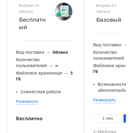
Битрикс24
Битрикс24
облако
облако
Бесплатн
Базовый
ый
Вид поставки
—
О
Вид поставки
—
Облако
Количество
пользователей
—
Количество
пользователей
—
∞
Файловое хранил
Гб
Файловое хранилище
—
5
Гб
Возможности
«Бесплатный»
Совместная работа
Развернуть
Развернуть
Бесплатно
1 мес
2 490 ₽/мес