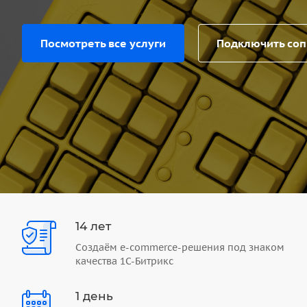
Посмотреть все услуги
Подключить со
14 лет
Создаём e-commerce-решения под знаком
качества 1С-Битрикс
1 день