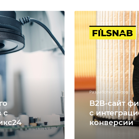
Разработка сайтов
го
B2B-сайт фи
 с
с интеграци
икс24
конверсии