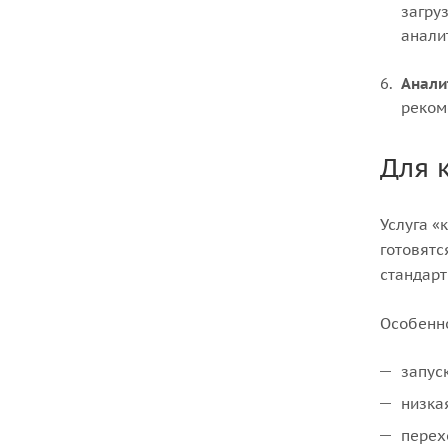
загру
анали
Анали
реком
Для 
Услуга «
готовятс
стандарт
Особенн
запус
низка
перех