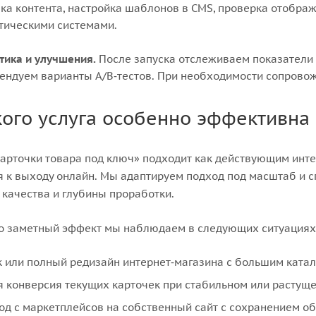
зка контента, настройка шаблонов в CMS, проверка отобра
тическими системами.
тика и улучшения.
После запуска отслеживаем показатели 
ендуем варианты A/B‑тестов. При необходимости сопровож
кого услуга особенно эффективна
карточки товара под ключ» подходит как действующим инте
я к выходу онлайн. Мы адаптируем подход под масштаб и с
 качества и глубины проработки.
о заметный эффект мы наблюдаем в следующих ситуациях
к или полный редизайн интернет‑магазина с большим катал
я конверсия текущих карточек при стабильном или растущ
од с маркетплейсов на собственный сайт с сохранением о