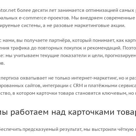
or.net более десяти лет занимается оптимизацией самых 
альных e‑commerce‑проектов. Мы внедряем современные I
руемые системы, а не разовые маркетинговые акции.
с нами, вы получаете партнёра, который понимает, как кар
ния трафика до повторных покупок и рекомендаций. Поэт
е: мы учитываем текущие показатели и цели, прогнозируе
ов.
пертиза охватывает не только интернет‑маркетинг, но и 
рованных сайтов, интеграции с CRM и платёжными сервиса
ство, в котором карточки товара становятся ключевым, но
мы работаем над карточками това
еспечить предсказуемый результат, мы выстроили чёткую