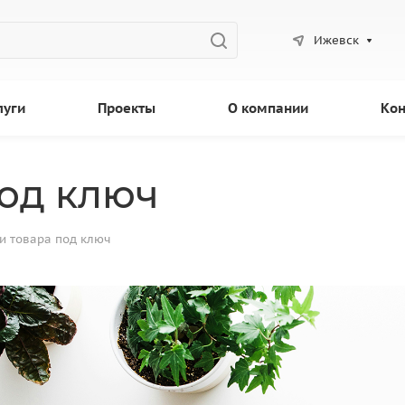
Ижевск
луги
Проекты
О компании
Кон
под ключ
и товара под ключ