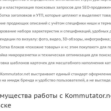
р и кластеризация поисковых запросов для SEO‑продвижен
ботка заголовков и УТП, которые цепляют и выделяют това
ние продающих описаний с учётом специфики ниши и терм
рование набора характеристик и спецификаций, удобных д
ендации по визуалу: фото, видео, 3D‑обзоры, инфографика;
ботка блоков «похожие товары» и «с этим покупают» для п
ойка микроразметки и техническая оптимизация для поиск
товка шаблонов карточек для масштабного наполнения кат
Kommutator.net выстраивает единый стандарт оформления
 на имидж бренда и удобство пользователей, а не выгляде
мущества работы с Kommutator.ne
ске