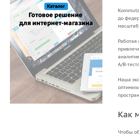
Kommutat
до федер
масштаби
Работая 
привлече
аналитик
A/B‑тест
Наша экс
оптимизи
простран
Как 
Чтобы об