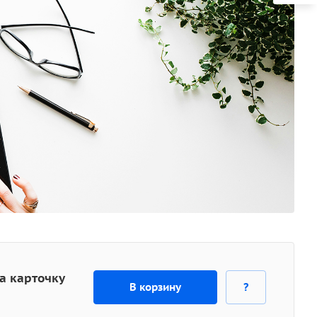
за карточку
В корзину
?