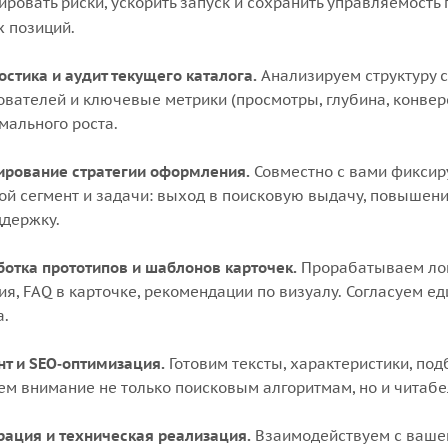
ровать риски, ускорить запуск и сохранить управляемость п
 позиций.
остика и аудит текущего каталога.
Анализируем структуру с
ователей и ключевые метрики (просмотры, глубина, конвер
мального роста.
рование стратегии оформления.
Совместно с вами фиксир
ой сегмент и задачи: выход в поисковую выдачу, повышен
ддержку.
ботка прототипов и шаблонов карточек.
Прорабатываем логи
ия, FAQ в карточке, рекомендации по визуалу. Согласуем ед
а.
нт и SEO‑оптимизация.
Готовим тексты, характеристики, по
ем внимание не только поисковым алгоритмам, но и читабе
рация и техническая реализация.
Взаимодействуем с вашей