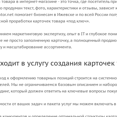
 товара в интернет‑магазине - это точка, где посетитель п
о продуман текст, фото, характеристики и отзывы, зависит
or.net помогает бизнесам в Ижевске и по всей России пол
ной проработки карточек товара «под ключ».
няем маркетинговую экспертизу, опыт в IT и глубокое пон
е не просто заполненную карточку, а полноценный продаю
у и масштабирование ассортимента.
входит в услугу создания карточек
од к оформлению товарных позиций строится на системно
елей. Мы не ограничиваемся базовым описанием и набором
динг, который должен ответить на ключевые вопросы поку
мости от ваших задач и пакета услуг мы можем включать в
з конкурентов и определение оптимальной структуры карто