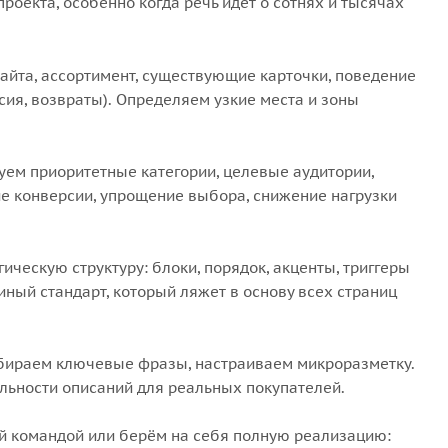
роекта, особенно когда речь идёт о сотнях и тысячах
айта, ассортимент, существующие карточки, поведение
сия, возвраты). Определяем узкие места и зоны
уем приоритетные категории, целевые аудитории,
ие конверсии, упрощение выбора, снижение нагрузки
ческую структуру: блоки, порядок, акценты, триггеры
иный стандарт, который ляжет в основу всех страниц
дбираем ключевые фразы, настраиваем микроразметку.
льности описаний для реальных покупателей.
 командой или берём на себя полную реализацию: