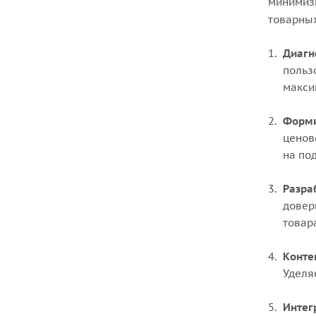
минимизи
товарных
Диагн
польз
макси
Форми
ценов
на по
Разра
довер
товар
Конте
Уделя
Интег