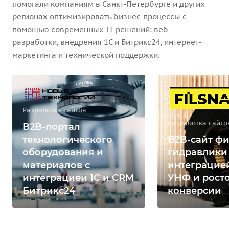
помогали компаниям в Санкт-Петербурге и других
регионах оптимизировать бизнес-процессы с
помощью современных IT-решений: веб-
разработки, внедрения 1С и Битрикс24, интернет-
маркетинга и технической поддержки.
Разработка сайтов
Разработка сайто
B2B-портал
технологического
B2B-сайт фи
оборудования и
гидравлики
материалов с
интеграцией
интеграцией 1С и CRM
УНФ и рост
Битрикс24
конверсии