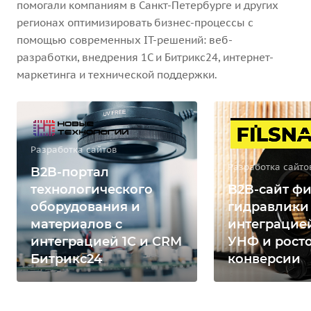
помогали компаниям в Санкт-Петербурге и других
регионах оптимизировать бизнес-процессы с
помощью современных IT-решений: веб-
разработки, внедрения 1С и Битрикс24, интернет-
маркетинга и технической поддержки.
Разработка сайтов
Разработка сайто
B2B-портал
технологического
B2B-сайт фи
оборудования и
гидравлики
материалов с
интеграцией
интеграцией 1С и CRM
УНФ и рост
Битрикс24
конверсии