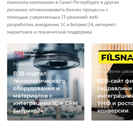
помогали компаниям в Санкт-Петербурге и других
регионах оптимизировать бизнес-процессы с
помощью современных IT-решений: веб-
разработки, внедрения 1С и Битрикс24, интернет-
маркетинга и технической поддержки.
Разработка сайтов
Разработка сайто
B2B-портал
технологического
B2B-сайт фи
оборудования и
гидравлики
материалов с
интеграцией
интеграцией 1С и CRM
УНФ и рост
Битрикс24
конверсии