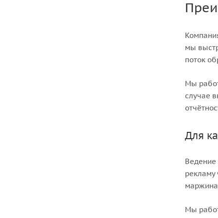
Преи
Компания
мы выстр
поток о
Мы работ
случае в
отчётнос
Для ка
Ведение 
рекламу 
маржинал
Мы работ