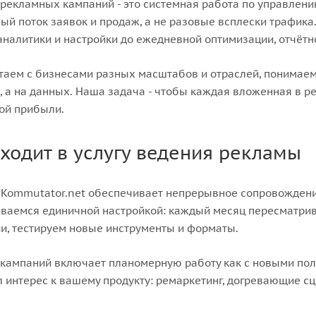
рекламных кампаний - это системная работа по управлению
ый поток заявок и продаж, а не разовые всплески трафика
 аналитики и настройки до ежедневной оптимизации, отчётн
аем с бизнесами разных масштабов и отраслей, понимаем 
, а на данных. Наша задача - чтобы каждая вложенная в 
ой прибыли.
входит в услугу ведения рекламы
 Kommutator.net обеспечивает непрерывное сопровождени
ваемся единичной настройкой: каждый месяц пересматрив
и, тестируем новые инструменты и форматы.
кампаний включает планомерную работу как с новыми польз
 интерес к вашему продукту: ремаркетинг, догревающие 