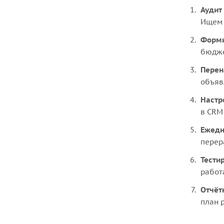
Аудит
Ищем 
Форми
бюдже
Перен
объяв
Настр
в CRM
Ежедн
перер
Тести
работ
Отчёт
план 