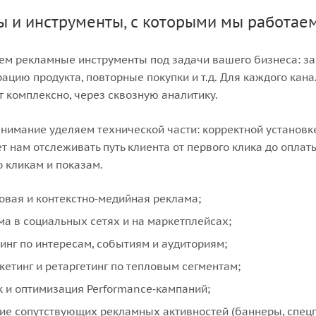
ы и инструменты, с которыми мы работае
м рекламные инструменты под задачи вашего бизнеса: зая
ацию продукта, повторные покупки и т.д. Для каждого кан
т комплексно, через сквозную аналитику.
нимание уделяем технической части: корректной установке 
т нам отслеживать путь клиента от первого клика до оплат
о кликам и показам.
овая и контекстно‑медийная реклама;
ма в социальных сетях и на маркетплейсах;
тинг по интересам, событиям и аудиториям;
кетинг и ретаргетинг по тепловым сегментам;
к и оптимизация Performance‑кампаний;
ие сопутствующих рекламных активностей (баннеры, спецпр