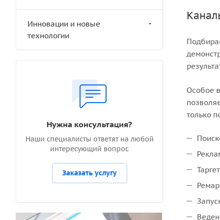
Канал
Инновации и новые
технологии
Подбирае
демонстр
результа
Особое в
позволяе
только п
Нужна консультация?
Поиск
Наши специалисты ответят на любой
интересующий вопрос
Рекла
Тарге
Заказать услугу
Ремар
Запус
Веден