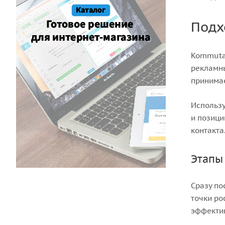
Подх
Kommutat
рекламны
принимае
Использу
и позици
контакта
Этапы
Сразу по
точки ро
эффектив