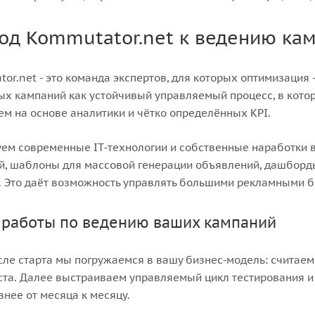
од Kommutator.net к ведению ка
or.net - это команда экспертов, для которых оптимизаци
х кампаний как устойчивый управляемый процесс, в кото
м на основе аналитики и чётко определённых KPI.
ем современные IT‑технологии и собственные наработки в
й, шаблоны для массовой генерации объявлений, дашборды 
. Это даёт возможность управлять большими рекламными б
 работы по ведению ваших кампаний
сле старта мы погружаемся в вашу бизнес‑модель: считае
ста. Далее выстраиваем управляемый цикл тестирования и
нее от месяца к месяцу.