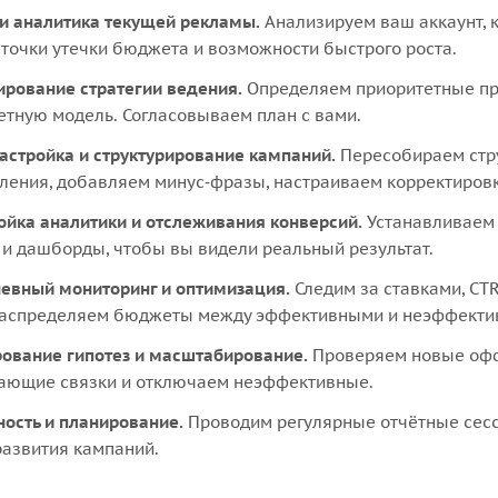
 и аналитика текущей рекламы.
Анализируем ваш аккаунт, 
точки утечки бюджета и возможности быстрого роста.
рование стратегии ведения.
Определяем приоритетные про
тную модель. Согласовываем план с вами.
астройка и структурирование кампаний.
Пересобираем стру
ления, добавляем минус‑фразы, настраиваем корректировки
ойка аналитики и отслеживания конверсий.
Устанавливаем 
 и дашборды, чтобы вы видели реальный результат.
евный мониторинг и оптимизация.
Следим за ставками, CTR
аспределяем бюджеты между эффективными и неэффекти
рование гипотез и масштабирование.
Проверяем новые офф
ающие связки и отключаем неэффективные.
ность и планирование.
Проводим регулярные отчётные сесс
развития кампаний.