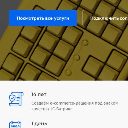
Посмотреть все услуги
Подключить со
14 лет
Создаём e-commerce-решения под знаком
качества 1С-Битрикс
1 день