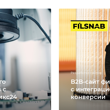
Разработка сайтов
го
B2B-сайт фи
 с
с интеграци
икс24
конверсии