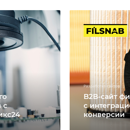
Разработка сайтов
го
B2B-сайт фи
 с
с интеграци
икс24
конверсии