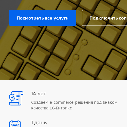
Посмотреть все услуги
Подключить со
14 лет
Создаём e-commerce-решения под знаком
качества 1С-Битрикс
1 день