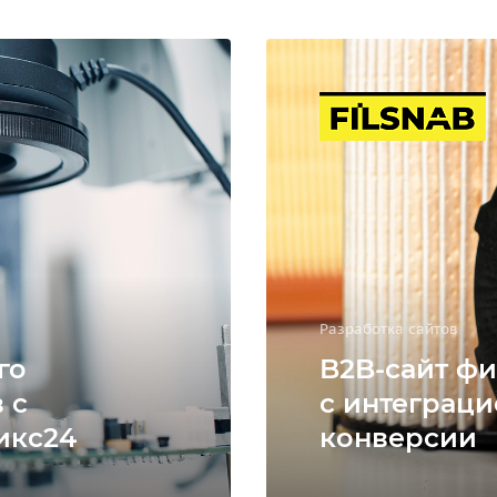
Разработка сайтов
го
B2B-сайт фи
 с
с интеграци
икс24
конверсии