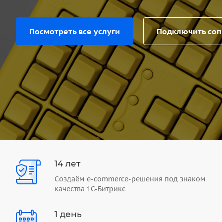
Посмотреть все услуги
Подключить со
14 лет
Создаём e-commerce-решения под знаком
качества 1С-Битрикс
1 день